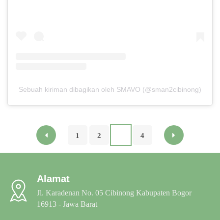
Sebuah kiriman dibagikan oleh SMAVO (@sman2cibinong)
1
2
3
4
Alamat
Jl. Karadenan No. 05 Cibinong Kabupaten Bogor
16913 - Jawa Barat