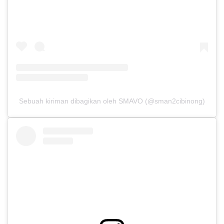
Sebuah kiriman dibagikan oleh SMAVO (@sman2cibinong)