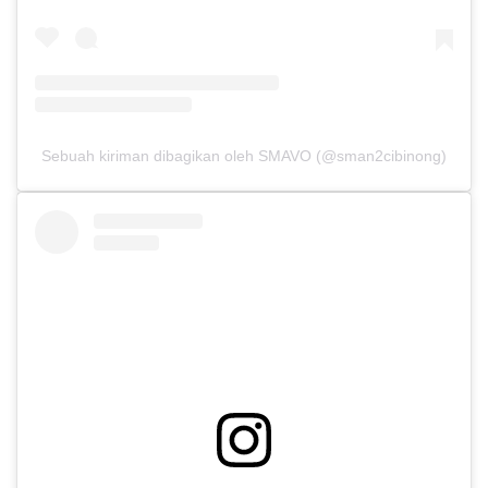
Sebuah kiriman dibagikan oleh SMAVO (@sman2cibinong)