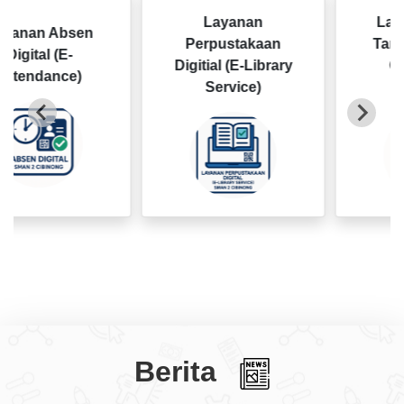
Layanan
Layanan B
Absen
Perpustakaan
Tamu Digital
 (E-
Digitial (E-Library
Guestboo
nce)
Service)
Service)
Berita