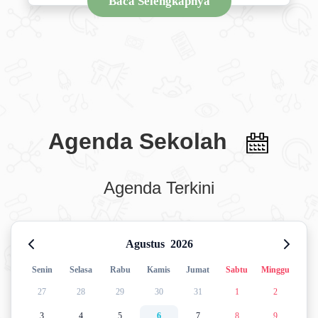
Baca Selengkapnya
Agenda Sekolah
Agenda Terkini
Agustus
2026
Senin
Selasa
Rabu
Kamis
Jumat
Sabtu
Minggu
27
28
29
30
31
1
2
3
4
5
6
7
8
9