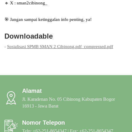
🔹 X : sman2cibinong_
🎯 Jangan sampai ketinggalan info penting, ya!
Downloadable
-
Sosialisasi SPMB SMAN 2 Cibinong.pdf_compressed.pdf
Alamat
Jl. Karadenan No. 05 Cibinong Kabupaten Bogor
16913 - Jawa Barat
Nomor Telepon
Telp: +62-251-8654347 | Fax: +62-251-8654347