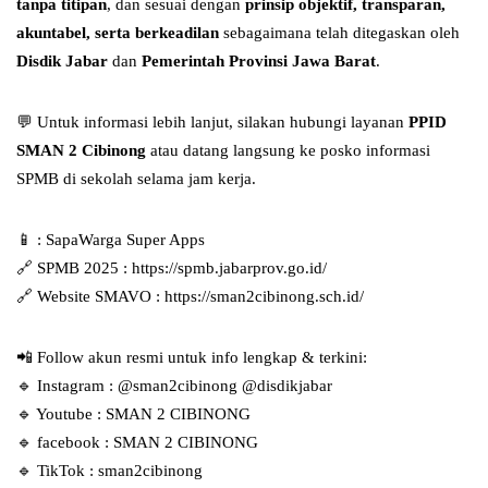
tanpa titipan
, dan sesuai dengan
prinsip objektif, transparan,
akuntabel, serta berkeadilan
sebagaimana telah ditegaskan oleh
Disdik Jabar
dan
Pemerintah Provinsi Jawa Barat
.
💬 Untuk informasi lebih lanjut, silakan hubungi layanan
PPID
SMAN 2 Cibinong
atau datang langsung ke posko informasi
SPMB di sekolah selama jam kerja.
📱 : SapaWarga Super Apps
🔗 SPMB 2025 : https://spmb.jabarprov.go.id/
🔗 Website SMAVO : https://sman2cibinong.sch.id/
📲 Follow akun resmi untuk info lengkap & terkini:
🔹 Instagram : @sman2cibinong @disdikjabar
🔹 Youtube : SMAN 2 CIBINONG
🔹 facebook : SMAN 2 CIBINONG
🔹 TikTok : sman2cibinong