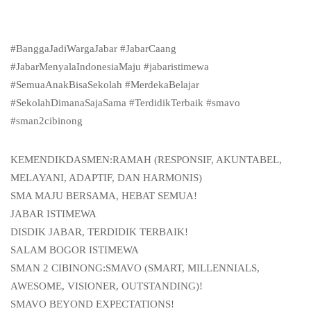
#BanggaJadiWargaJabar #JabarCaang
#JabarMenyalaIndonesiaMaju #jabaristimewa
#SemuaAnakBisaSekolah #MerdekaBelajar
#SekolahDimanaSajaSama #TerdidikTerbaik #smavo
#sman2cibinong
KEMENDIKDASMEN:RAMAH (RESPONSIF, AKUNTABEL,
MELAYANI, ADAPTIF, DAN HARMONIS)
SMA MAJU BERSAMA, HEBAT SEMUA!
JABAR ISTIMEWA
DISDIK JABAR, TERDIDIK TERBAIK!
SALAM BOGOR ISTIMEWA
SMAN 2 CIBINONG:SMAVO (SMART, MILLENNIALS,
AWESOME, VISIONER, OUTSTANDING)!
SMAVO BEYOND EXPECTATIONS!