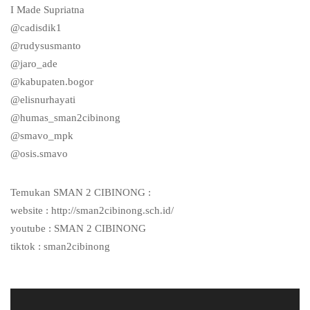
I Made Supriatna
@cadisdik1
@rudysusmanto
@jaro_ade
@kabupaten.bogor
@elisnurhayati
@humas_sman2cibinong
@smavo_mpk
@osis.smavo
Temukan SMAN 2 CIBINONG :
website : http://sman2cibinong.sch.id/
youtube : SMAN 2 CIBINONG
tiktok : sman2cibinong