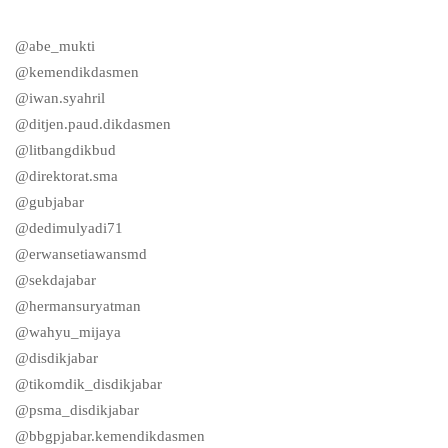
@abe_mukti
@kemendikdasmen
@iwan.syahril
@ditjen.paud.dikdasmen
@litbangdikbud
@direktorat.sma
@gubjabar
@dedimulyadi71
@erwansetiawansmd
@sekdajabar
@hermansuryatman
@wahyu_mijaya
@disdikjabar
@tikomdik_disdikjabar
@psma_disdikjabar
@bbgpjabar.kemendikdasmen