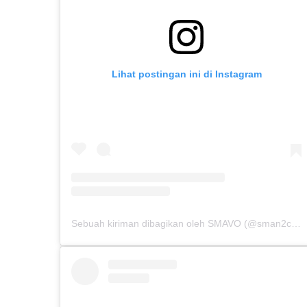
Lihat postingan ini di Instagram
Sebuah kiriman dibagikan oleh SMAVO (@sman2cibinong)