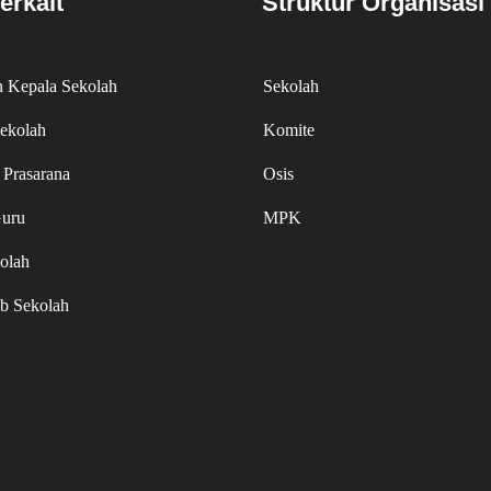
erkait
Struktur Organisasi
 Kepala Sekolah
Sekolah
Sekolah
Komite
 Prasarana
Osis
Guru
MPK
olah
ib Sekolah