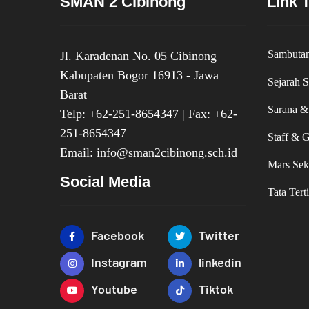
SMAN 2 Cibinong
Link T
Sambutan
Jl. Karadenan No. 05 Cibinong
Kabupaten Bogor 16913 - Jawa
Sejarah 
Barat
Sarana &
Telp: +62-251-8654347 | Fax: +62-
251-8654347
Staff & 
Email: info@sman2cibinong.sch.id
Mars Sek
Social Media
Tata Tert
Facebook
Twitter
Instagram
linkedin
Youtube
Tiktok