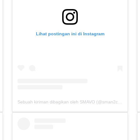
Lihat postingan ini di Instagram
Sebuah kiriman dibagikan oleh SMAVO (@sman2cibinong)