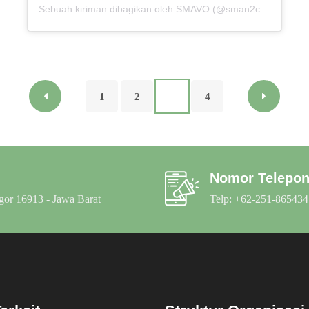
Sebuah kiriman dibagikan oleh SMAVO (@sman2cibinong)
1
2
3
4
Nomor Telepo
gor 16913 - Jawa Barat
Telp: +62-251-865434