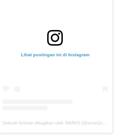
Lihat postingan ini di Instagram
Sebuah kiriman dibagikan oleh SMAVO (@sman2cibinong)