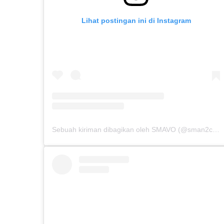
Lihat postingan ini di Instagram
Sebuah kiriman dibagikan oleh SMAVO (@sman2cibinong)