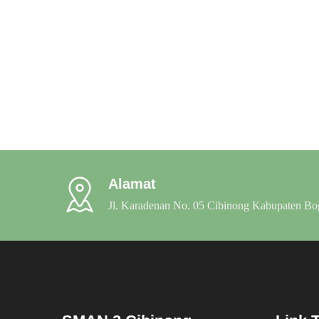
Alamat
Jl. Karadenan No. 05 Cibinong Kabupaten Bo