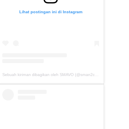
Lihat postingan ini di Instagram
Sebuah kiriman dibagikan oleh SMAVO (@sman2cibinong)