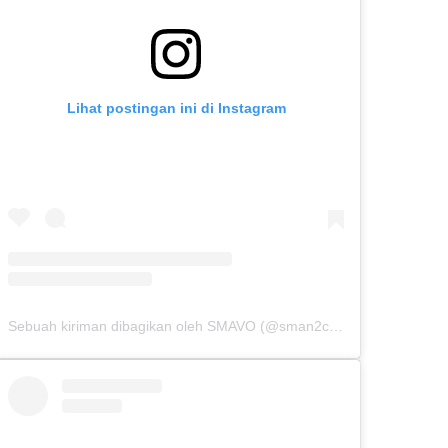
Lihat postingan ini di Instagram
Sebuah kiriman dibagikan oleh SMAVO (@sman2cibinong)