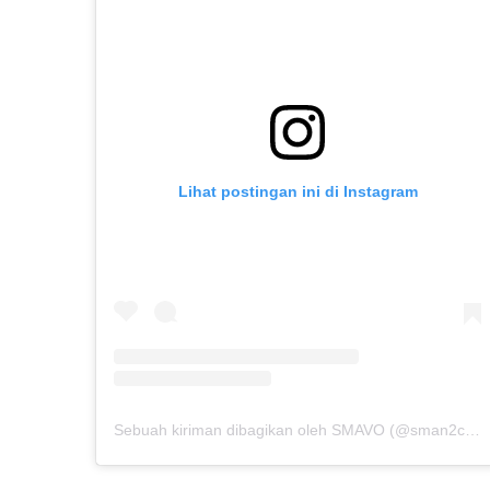
Lihat postingan ini di Instagram
Sebuah kiriman dibagikan oleh SMAVO (@sman2cibinong)