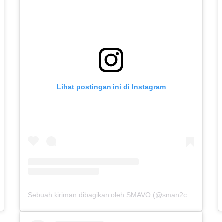
Lihat postingan ini di Instagram
Sebuah kiriman dibagikan oleh SMAVO (@sman2cibinong)