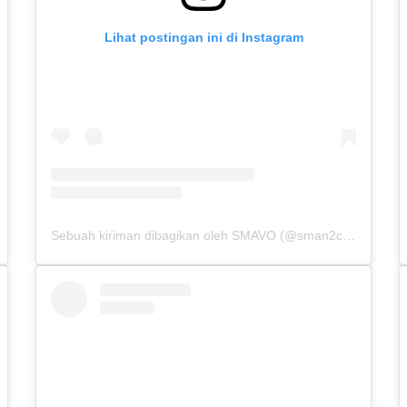
Lihat postingan ini di Instagram
Sebuah kiriman dibagikan oleh SMAVO (@sman2cibinong)