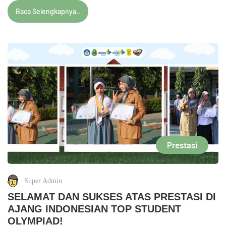
Baca Selengkapnya..
Prestasi
Super Admin
SELAMAT DAN SUKSES ATAS PRESTASI DI
AJANG INDONESIAN TOP STUDENT
OLYMPIAD!