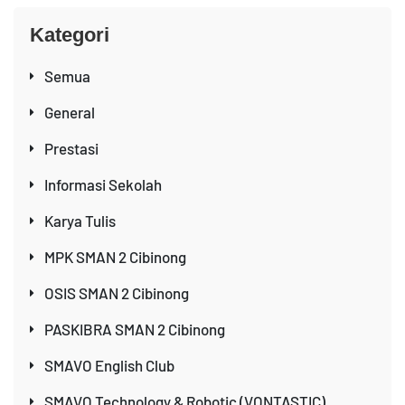
Kategori
Semua
General
Prestasi
Informasi Sekolah
Karya Tulis
MPK SMAN 2 Cibinong
OSIS SMAN 2 Cibinong
PASKIBRA SMAN 2 Cibinong
SMAVO English Club
SMAVO Technology & Robotic (VONTASTIC)