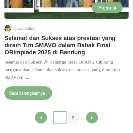
Prestasi
Super Admin
Selamat dan Sukses atas prestasi yang
diraih Tim SMAVO dalam Babak Final
ORImpiade 2025 di Bandung
Selamat dan Sukses! 🎉 Keluarga besar SMAN 2 Cibinong
mengucapkan selamat dan sukses atas prestasi yang diraih tim
SMAVO d ....
Baca Selengkapnya..
1
2