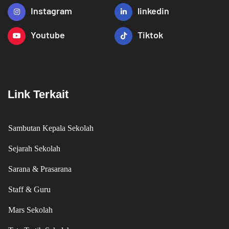
Instagram
linkedin
Youtube
Tiktok
Link Terkait
Sambutan Kepala Sekolah
Sejarah Sekolah
Sarana & Prasarana
Staff & Guru
Mars Sekolah