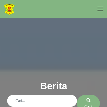
Berita
Cari