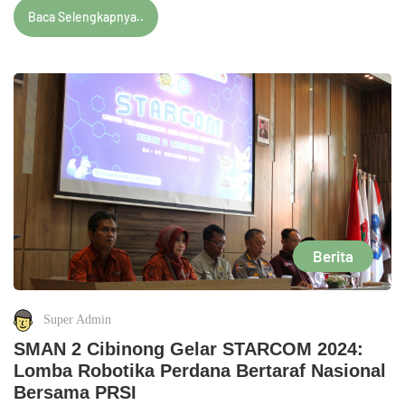
Baca Selengkapnya..
Berita
Super Admin
SMAN 2 Cibinong Gelar STARCOM 2024:
Lomba Robotika Perdana Bertaraf Nasional
Bersama PRSI