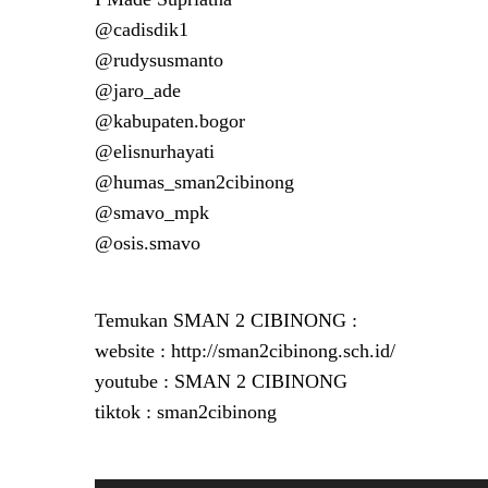
@cadisdik1
@rudysusmanto
@jaro_ade
@kabupaten.bogor
@elisnurhayati
@humas_sman2cibinong
@smavo_mpk
@osis.smavo
Temukan SMAN 2 CIBINONG :
website : http://sman2cibinong.sch.id/
youtube : SMAN 2 CIBINONG
tiktok : sman2cibinong