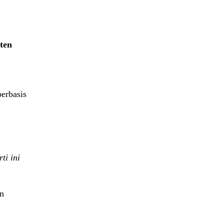
ten
berbasis
ti ini
en