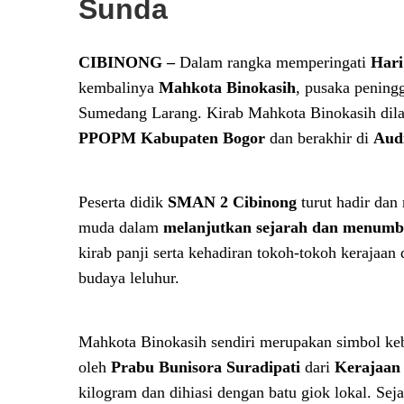
Sunda
CIBINONG –
Dalam rangka memperingati
Hari
kembalinya
Mahkota Binokasih
, pusaka peningg
Sumedang Larang. Kirab Mahkota Binokasih dil
PPOPM Kabupaten Bogor
dan berakhir di
Aud
Peserta didik
SMAN 2 Cibinong
turut hadir dan 
muda dalam
melanjutkan sejarah dan menumbu
kirab panji serta kehadiran tokoh-tokoh kerajaa
budaya leluhur.
Mahkota Binokasih sendiri merupakan simbol kebe
oleh
Prabu Bunisora Suradipati
dari
Kerajaan
kilogram dan dihiasi dengan batu giok lokal. Se