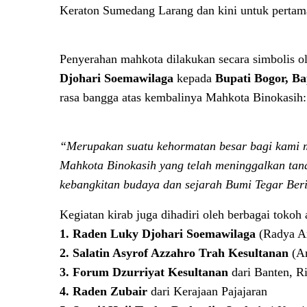
Keraton Sumedang Larang dan kini untuk pertama
Penyerahan mahkota dilakukan secara simbolis o
Djohari Soemawilaga
kepada
Bupati Bogor, B
rasa bangga atas kembalinya Mahkota Binokasih:
“Merupakan suatu kehormatan besar bagi kami m
Mahkota Binokasih yang telah meninggalkan tana
kebangkitan budaya dan sejarah Bumi Tegar Ber
Kegiatan kirab juga dihadiri oleh berbagai tokoh 
1. Raden Luky Djohari Soemawilaga
(Radya An
2. Salatin Asyrof Azzahro Trah Kesultanan
(An
3. Forum Dzurriyat Kesultanan
dari Banten, R
4. Raden Zubair
dari Kerajaan Pajajaran