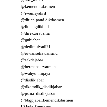
@kemendikdasmen
@iwan.syahril
@ditjen.paud.dikdasmen
@litbangdikbud
@direktorat.sma
@gubjabar
@dedimulyadi71
@erwansetiawansmd
@sekdajabar
@hermansuryatman
@wahyu_mijaya
@disdikjabar
@tikomdik_disdikjabar
@psma_disdikjabar
@bbgpjabar.kemendikdasmen
I Made Supriatna