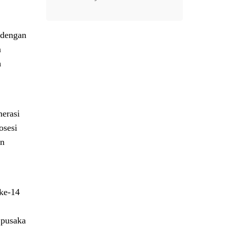
 dengan
n
n
nerasi
osesi
an
 ke-14
 pusaka