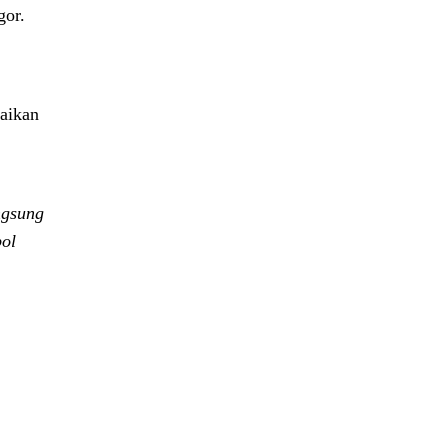
gor.
aikan
ngsung
bol