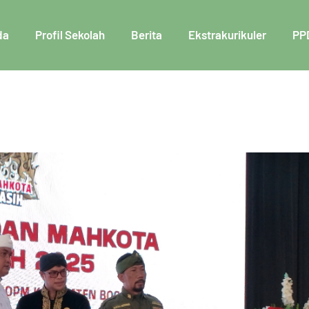
da
Profil Sekolah
Berita
Ekstrakurikuler
PP