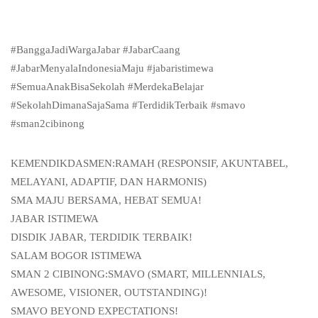
#BanggaJadiWargaJabar #JabarCaang
#JabarMenyalaIndonesiaMaju #jabaristimewa
#SemuaAnakBisaSekolah #MerdekaBelajar
#SekolahDimanaSajaSama #TerdidikTerbaik #smavo
#sman2cibinong
KEMENDIKDASMEN:RAMAH (RESPONSIF, AKUNTABEL,
MELAYANI, ADAPTIF, DAN HARMONIS)
SMA MAJU BERSAMA, HEBAT SEMUA!
JABAR ISTIMEWA
DISDIK JABAR, TERDIDIK TERBAIK!
SALAM BOGOR ISTIMEWA
SMAN 2 CIBINONG:SMAVO (SMART, MILLENNIALS,
AWESOME, VISIONER, OUTSTANDING)!
SMAVO BEYOND EXPECTATIONS!