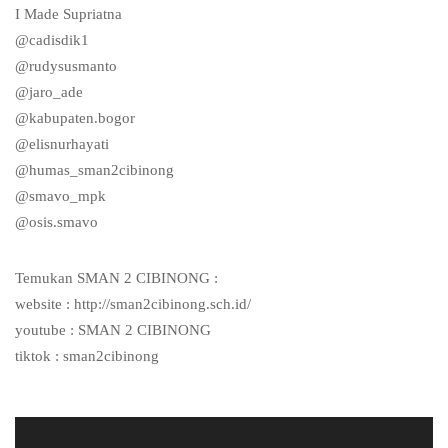
I Made Supriatna
@cadisdik1
@rudysusmanto
@jaro_ade
@kabupaten.bogor
@elisnurhayati
@humas_sman2cibinong
@smavo_mpk
@osis.smavo
Temukan SMAN 2 CIBINONG :
website : http://sman2cibinong.sch.id/
youtube : SMAN 2 CIBINONG
tiktok : sman2cibinong