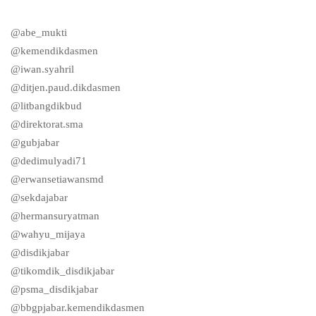
@abe_mukti
@kemendikdasmen
@iwan.syahril
@ditjen.paud.dikdasmen
@litbangdikbud
@direktorat.sma
@gubjabar
@dedimulyadi71
@erwansetiawansmd
@sekdajabar
@hermansuryatman
@wahyu_mijaya
@disdikjabar
@tikomdik_disdikjabar
@psma_disdikjabar
@bbgpjabar.kemendikdasmen